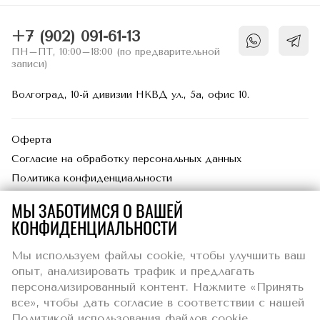
возможно, что некоторые разделы веб-
сайта будут загружаться дольше
+7 (902) 091-61-13
обычного или работать со сбоями.
ПН–ПТ, 10:00–18:00 (по предварительной
записи)
ЭКСПЛУАТАЦИОННЫЕ ФАЙЛЫ
COOKIES
Волгоград, 10-й дивизии НКВД ул., 5а, офис 10.
Эти файлы cookie позволяют нам
подсчитывать количество посещений и
Оферта
источников трафика, чтобы оценивать и
Согласие на обработку персональных данных
улучшать работу нашего веб-сайта.
Политика конфиденциальности
Благодаря им мы знаем, какие страницы
являются наиболее и наименее
МЫ ЗАБОТИМСЯ О ВАШЕЙ
популярными, и видим, каким образом
КОНФИДЕНЦИАЛЬНОСТИ
посетители перемещаются по веб-сайту.
Все данные, собираемые при помощи
Мы используем файлы cookie, чтобы улучшить ваш
этих cookie, обезличены и группируются в
ИП Журина Александра Валерьевна
опыт, анализировать трафик и предлагать
статистику без персонализации
4000125, наб. Волжской флотилии, д. 37, кв./оф. 251, Волгоград.
персонализированный контент. Нажмите «Принять
обл. г. Волгоград
пользователей. То есть, являются
все», чтобы дать согласие в соответствии с нашей
ИНН : 344105060833
анонимными. Если вы не одобрите
Политикой использования файлов cookie,