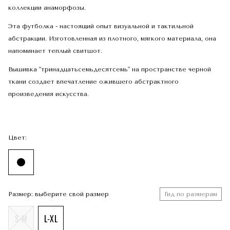
коллекции анаморфозы.
Эта футболка - настоящий опыт визуальной и тактильной
абстракции. Изготовленная из плотного, мягкого материала, она
напоминает теплый свитшот.
Вышивка "тринадцатьсемьдесятсемь" на пространстве черной
ткани создает впечатление ожившего абстрактного
произведения искусства.
Цвет:
Размер: выберите свой размер
Гид по размерам
S-M
L-XL