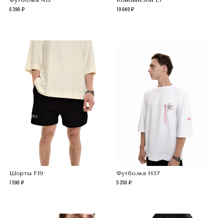
Футболка A13
Комбинезон L7
6 390
19 640
Шорты F19
Футболка H57
7 590
5 350