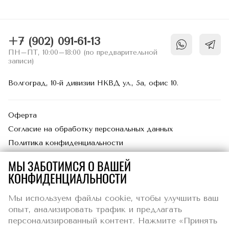
использовании, но в таком случае
возможно, что некоторые разделы веб-
сайта будут загружаться дольше
+7 (902) 091-61-13
обычного или работать со сбоями.
ПН–ПТ, 10:00–18:00 (по предварительной
записи)
ЭКСПЛУАТАЦИОННЫЕ ФАЙЛЫ
COOKIES
Волгоград, 10-й дивизии НКВД ул., 5а, офис 10.
Эти файлы cookie позволяют нам
подсчитывать количество посещений и
Оферта
источников трафика, чтобы оценивать и
Согласие на обработку персональных данных
улучшать работу нашего веб-сайта.
Политика конфиденциальности
Благодаря им мы знаем, какие страницы
являются наиболее и наименее
МЫ ЗАБОТИМСЯ О ВАШЕЙ
популярными, и видим, каким образом
КОНФИДЕНЦИАЛЬНОСТИ
посетители перемещаются по веб-сайту.
Все данные, собираемые при помощи
Мы используем файлы cookie, чтобы улучшить ваш
этих cookie, обезличены и группируются в
ИП Журина Александра Валерьевна
опыт, анализировать трафик и предлагать
статистику без персонализации
4000125, наб. Волжской флотилии, д. 37, кв./оф. 251, Волгоград.
персонализированный контент. Нажмите «Принять
обл. г. Волгоград
пользователей. То есть, являются