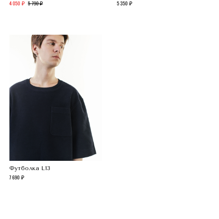
4 050
5 790
5 350
НЕОБХОДИМЫЕ ФАЙЛЫ COOKIES
Эти файлы cookie необходимы для
функционирования веб-сайта и не могут
быть отключены в наших системах. Как
правило, они активируются только в
Футболка L13
ответ на любые ваши действия в
7 690
браузере при поседении веб-сайтов. Вы
можете настроить свой браузер таким
образом, чтобы он блокировал эти файлы
cookie или уведомлял вас об их