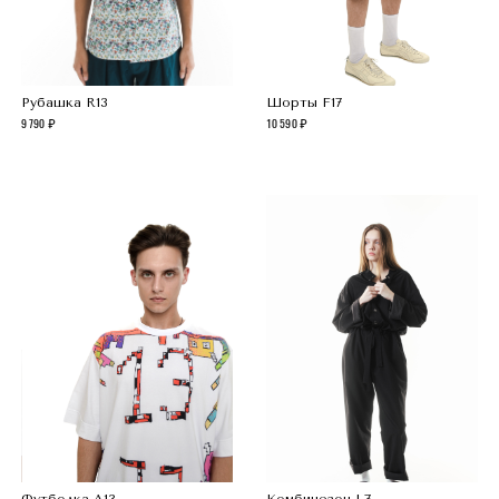
Рубашка R13
Шорты F17
9 790
10 590