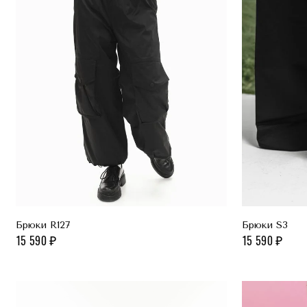
Брюки R127
Брюки S3
15 590
15 590