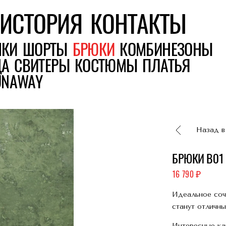
ИСТОРИЯ
КОНТАКТЫ
ШКИ
ШОРТЫ
БРЮКИ
КОМБИНЕЗОНЫ
ДА
СВИТЕРЫ
КОСТЮМЫ
ПЛАТЬЯ
UNAWAY
Назад в
БРЮКИ B01
16 790
Идеальное соч
станут отличн
Интересные ка