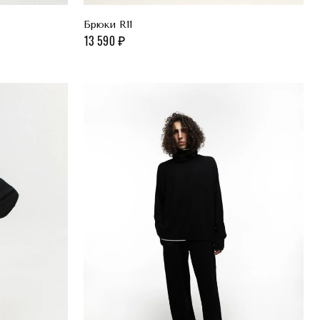
Брюки R11
13 590