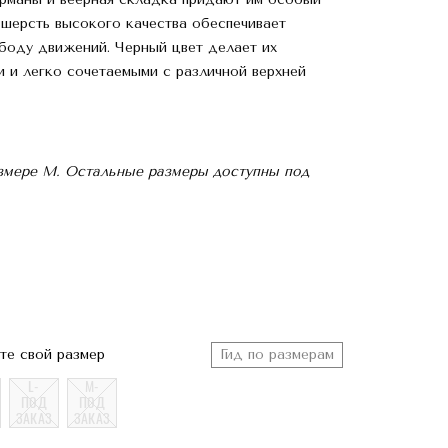
 шерсть высокого качества обеспечивает
боду движений. Черный цвет делает их
и и легко сочетаемыми с различной верхней
азмере М. Остальные размеры доступны под
те свой размер
Гид по размерам
L-
M-
ПОД
ПОД
ЗАКАЗ
ЗАКАЗ