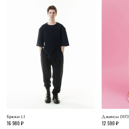
Брюки L1
Джинсы D173
16 980
12 590