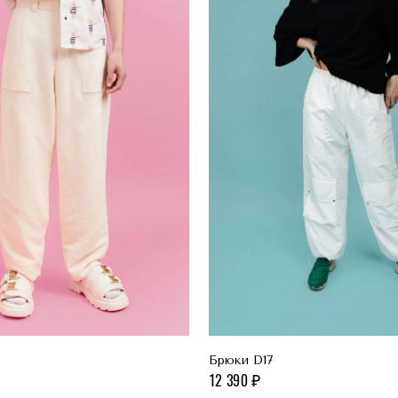
Брюки D17
12 390