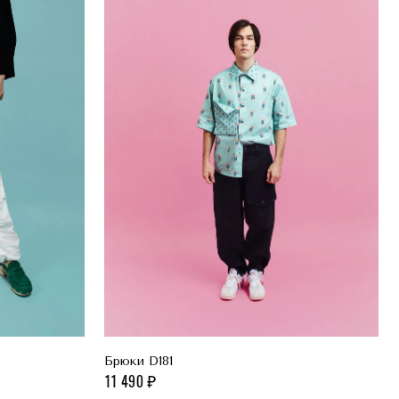
Брюки D181
11 490