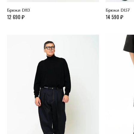
Брюки D113
Брюки D157
12 690
14 590