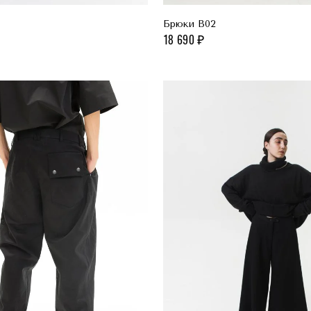
Брюки B02
18 690